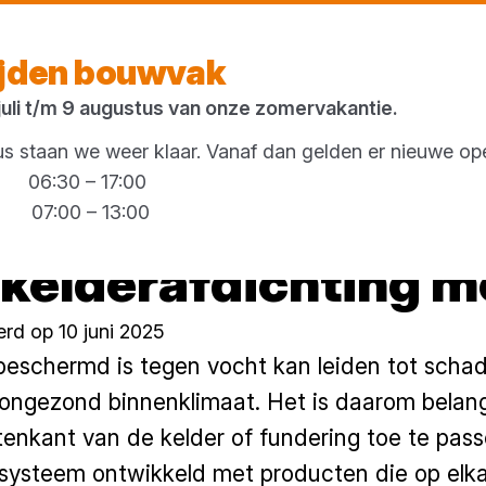
Morgen weer open
vanaf 06:30 uur
ijden bouwvak
 juli t/m 9 augustus van onze zomervakantie.
 staan we weer klaar. Vanaf dan gelden er nieuwe ope
g 06:30 – 17:00
00 – 13:00
kelderafdichting m
rd op 10 juni 2025
 beschermd is tegen vocht kan leiden tot scha
ngezond binnenklimaat. Het is daarom belang
tenkant van de kelder of fundering toe te pas
 systeem ontwikkeld met producten die op elka