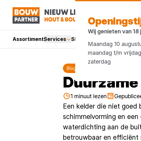
Openingst
Wij genieten van 18
Assortiment
Services
Showroom
Acties
Merken
Maandag 10 augustus
maandag t/m vrijda
zaterdag 07:
Blog
Duurzame 
1 minuut lezen
Gepublicee
Een kelder die niet goed
schimmelvorming en een o
waterdichting aan de bui
betrouwbaar en efficiënt