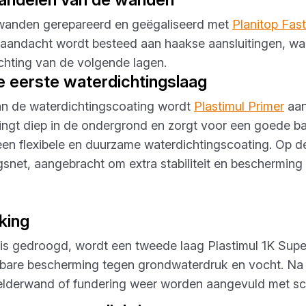
wanden gerepareerd en geëgaliseerd met
Planitop Fas
e aandacht wordt besteed aan haakse aansluitingen, w
chting van de volgende lagen.
 eerste waterdichtingslaag
an de waterdichtingscoating wordt
Plastimul Primer
aan
ngt diep in de ondergrond en zorgt voor een goede ba
een flexibele en duurzame waterdichtingscoating. Op d
ngsnet, aangebracht om extra stabiliteit en bescherm
king
 is gedroogd, wordt een tweede laag Plastimul 1K Supe
bare bescherming tegen grondwaterdruk en vocht. Na v
elderwand of fundering weer worden aangevuld met s