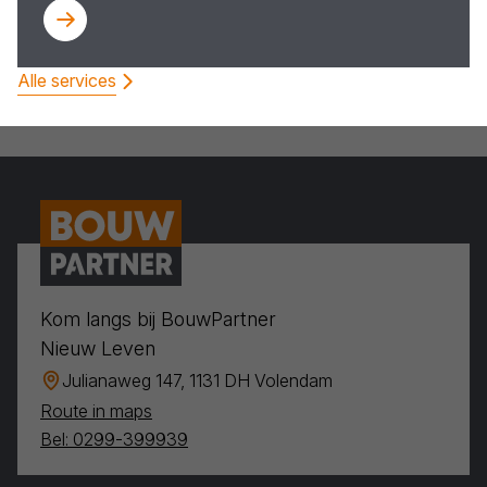
Alle services
Kom langs bij BouwPartner
Nieuw Leven
Julianaweg 147, 1131 DH Volendam
Route in maps
Bel: 0299-399939