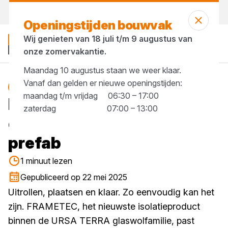
Vandaag open
tot 17:30 uur
Openingstijden bouwvak
Wij genieten van 18 juli t/m 9 augustus van
onze zomervakantie.
Maandag 10 augustus staan we weer klaar.
Vanaf dan gelden er nieuwe openingstijden:
Blog
maandag t/m vrijdag 06:30 – 17:00
FRAMETEC: een
zaterdag 07:00 – 13:00
glasheldere keuze binnen
prefab
1 minuut lezen
Gepubliceerd op 22 mei 2025
Uitrollen, plaatsen en klaar. Zo eenvoudig kan het
zijn. FRAMETEC, het nieuwste isolatieproduct
binnen de URSA TERRA glaswolfamilie, past