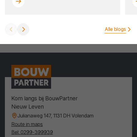
Alle blogs
Kom langs bij BouwPartner
Nieuw Leven
Julianaweg 147, 1131 DH Volendam
Route in maps
Bel: 0299-399939