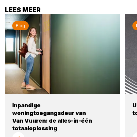
LEES MEER
Blog
Inpandige
U
woningtoegangsdeur van
t
Van Vuuren: de alles-in-één
totaaloplossing