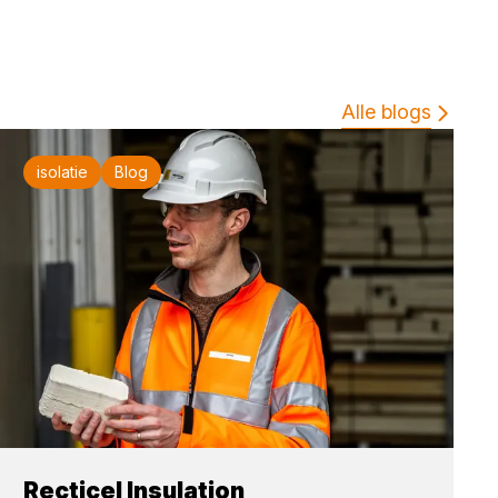
Alle blogs
isolatie
Blog
Recticel Insulation