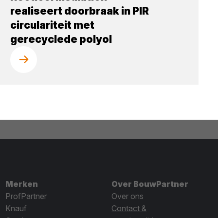
realiseert doorbraak in PIR
circulariteit met
gerecyclede polyol
Merken
Over BouwPartner
ProfPartner
Over ons
Knauf
Contact &