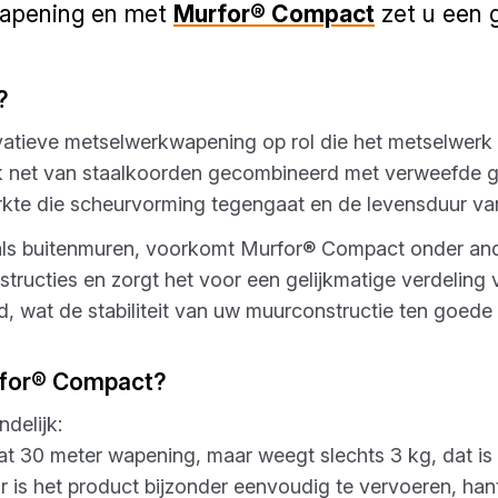
 wapening en met
Murfor® Compact
zet u een g
?
tieve metselwerkwapening op rol die het metselwerk a
rk net van staalkoorden gecombineerd met verweefde gl
erkte die scheurvorming tegengaat en de levensduur va
 als buitenmuren, voorkomt Murfor® Compact onder an
structies en zorgt het voor een gelijkmatige verdeling
nd, wat de stabiliteit van uw muurconstructie ten goede
rfor® Compact?
delijk:
 30 meter wapening, maar weegt slechts 3 kg, dat is 10
 is het product bijzonder eenvoudig te vervoeren, ha