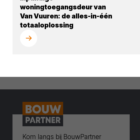
woningtoegangsdeur van
Van Vuuren: de alles-in-één
totaaloplossing
Kom langs bij BouwPartner