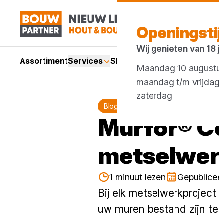
Openingst
Wij genieten van 18
Assortiment
Services
Showroom
Acties
Merken
Maandag 10 augustus
maandag t/m vrijda
zaterdag 07:
Blog
Murfor® C
metselwer
1 minuut lezen
Gepublice
Bij elk metselwerkprojec
uw muren bestand zijn te