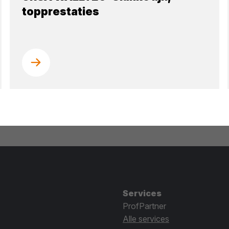
topprestaties
Services
ProfPartner
Alle services