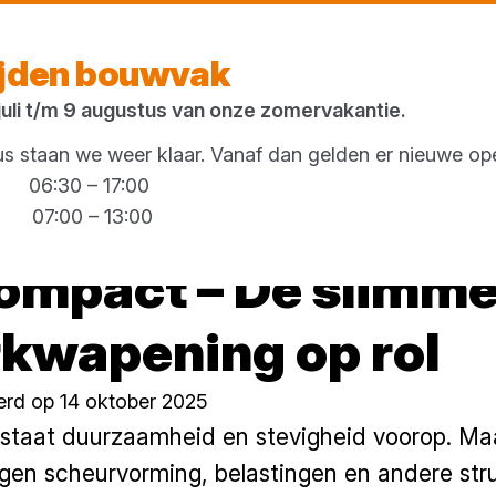
Morgen weer open
vanaf 06:30 uur
ijden bouwvak
 juli t/m 9 augustus van onze zomervakantie.
 staan we weer klaar. Vanaf dan gelden er nieuwe ope
g 06:30 – 17:00
00 – 13:00
ompact – De slimm
kwapening op rol
erd op 14 oktober 2025
t staat duurzaamheid en stevigheid voorop. Maa
gen scheurvorming, belastingen en andere str