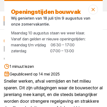
Vandaag open
tot 17:30 uur
Openingstijden bouwvak
Wij genieten van 18 juli t/m 9 augustus van
onze zomervakantie.
Maandag 10 augustus staan we weer klaar.
Vanaf dan gelden er nieuwe openingstijden:
Blog
isolatie
prefab
maandag t/m vrijdag 06:30 – 17:00
Prefab isolatie is de
zaterdag 07:00 – 13:00
duurzame keuze
1 minuut lezen
Gepubliceerd op 14 mei 2025
Sneller werken, afval vermijden en het milieu
sparen. Dit zijn uitdagingen waar de bouwsector al
jarenlang mee kampt, en die steeds belangrijker
worden door strengere regelgeving en strakkere