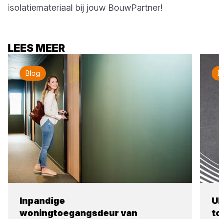
isolatiemateriaal bij jouw BouwPartner!
LEES MEER
Blog
Inpandige
U
woningtoegangsdeur van
t