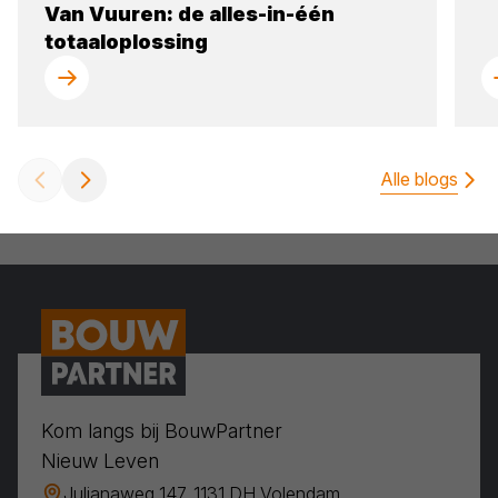
Van Vuuren: de alles-in-één
totaaloplossing
Alle blogs
Kom langs bij BouwPartner
Nieuw Leven
Julianaweg 147, 1131 DH Volendam