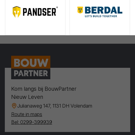
Kom langs bij BouwPartner
Nieuw Leven
Julianaweg 147, 1131 DH Volendam
Route in maps
Bel: 0299-399939