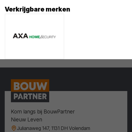
Verkrijgbare merken
Kom langs bij BouwPartner
Nieuw Leven
Julianaweg 147, 1131 DH Volendam