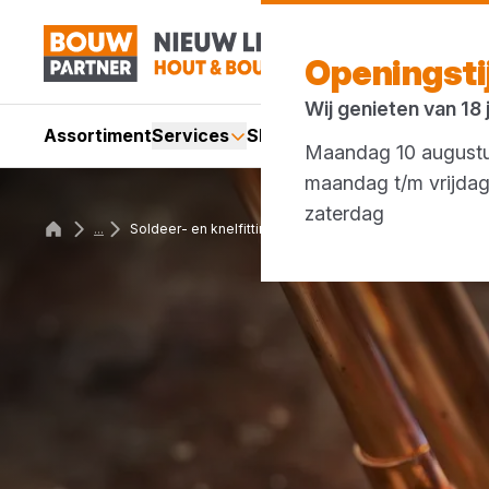
Openingst
Wij genieten van 18
Assortiment
Services
Showroom
Acties
Merken
Maandag 10 augustus
maandag t/m vrijda
zaterdag 07:
...
Soldeer- en knelfittingen