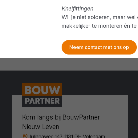
Knelfittingen
Wil je niet solderen, maar wel
makkelijker te monteren én t
Neem contact met ons op
Kom langs bij BouwPartner
Nieuw Leven
Julianaweg 147, 1131 DH Volendam