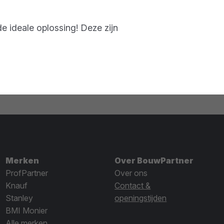
de ideale oplossing! Deze zijn
Merken
Over BouwPartner
ProfPartner
Over ons
Knauf
Contact &
Stanley
openingstijden
BMI Monier
Alle merken