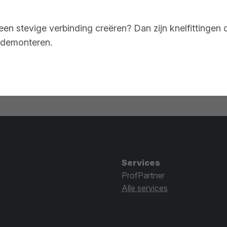
 een stevige verbinding creëren? Dan zijn knelfittingen 
e demonteren.
Services
ProfPartner
Alle services