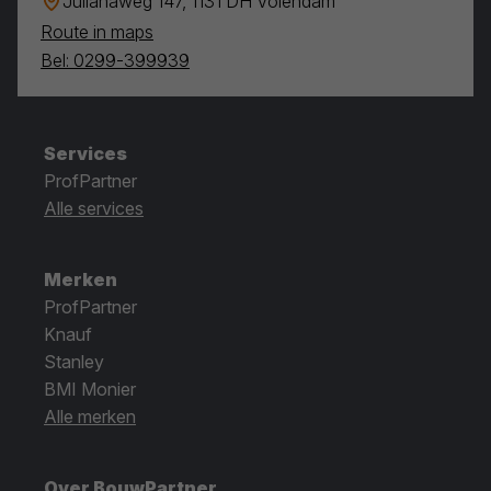
Julianaweg 147, 1131 DH Volendam
Route in maps
Bel: 0299-399939
Services
ProfPartner
Alle services
Merken
ProfPartner
Knauf
Stanley
BMI Monier
Alle merken
Over BouwPartner