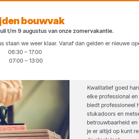
Morgen weer open
vanaf 06:30 uur
ijden bouwvak
 juli t/m 9 augustus van onze zomervakantie.
 staan we weer klaar. Vanaf dan gelden er nieuwe ope
g 06:30 – 17:00
00 – 13:00
HANDG
Kwalitatief goed ha
elke professional en
biedt professioneel
stukadoors en metsel
betrouwbaarheid en 
je er altijd op kunt 