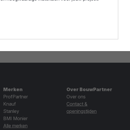
Merken
Over BouwPartner
ProfPartner
Over ons
Knauf
Contact &
Stanley
openingstijden
BMI Monier
Alle merken