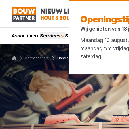
Openingst
Wij genieten van 18
Assortiment
Services
Showroom
Acties
Merken
Maandag 10 augustus
maandag t/m vrijda
zaterdag 07:
Gereedschap
Handgereedschap