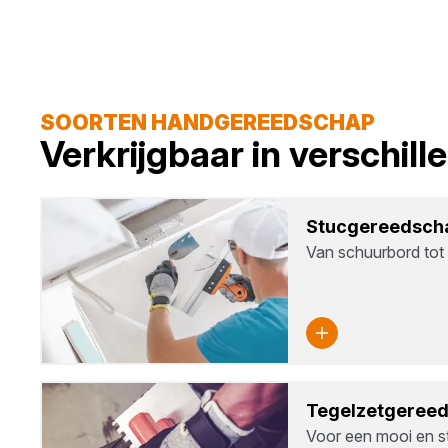
SOORTEN HANDGEREEDSCHAP
Verkrijgbaar in verschil
Stuc­ge­reed­sch
Van schuurbord tot
Tegel­zet­ge­ree
Voor een mooi en st