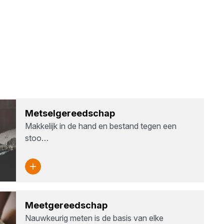
Met­sel­ge­reed­schap
Makkelijk in de hand en bestand tegen een
stoo…
Meet­ge­reed­schap
Nauwkeurig meten is de basis van elke