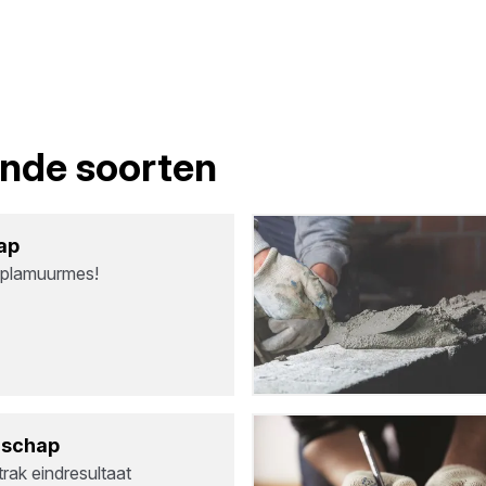
lende soorten
ap
 plamuurmes!
d­schap
rak eindresultaat