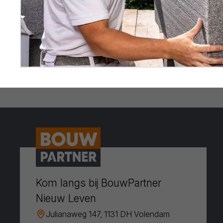
Kom langs bij BouwPartner
Nieuw Leven
Julianaweg 147, 1131 DH Volendam